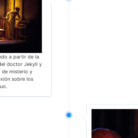
do a partir de la
el doctor Jekyll y
a de misterio y
exión sobre los
duo.