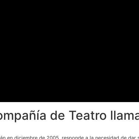
mpañía de Teatro llam
án en diciembre de 2005, responde a la necesidad de dar sa