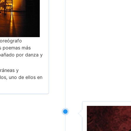
coreógrafo
os poemas más
mpañado por danza y
ráneas y
os, uno de ellos en