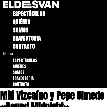
Ir
al
ESPECTÁCULOS
contenido
QUIÉNES
SOMOS
TRAYECTORIA
CONTACTO
Menu
ESPECTÁCULOS
QUIÉNES
SOMOS
TRAYECTORIA
CONTACTO
Mili Vizcaíno y Pepe Olmedo
«Round Midnight»