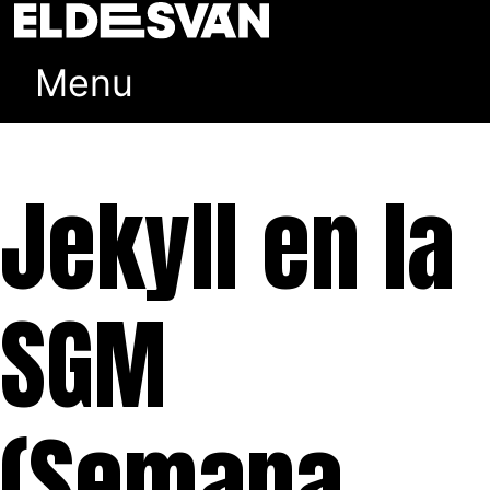
Ir
al
contenido
Menu
Jekyll en la
SGM
(Semana